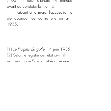
7h03.  Il fallut attendre 14 minutes 
avant de constater la mort.
[2]
	Quant à la mère, l’accusation a 
été abandonnée contre elle en avril 
1935.
[1]
Le Progrès du golfe
, 14 juin 1935.
[2]
 Selon le registre de l’état civil, il 
semblerait que Savard ait épousé une 
certaine Geneviève Bacon le 8 mai 
1933 à Québec. On le disait âgé de 
28 ans et boucher de son métier.
Strangulation
Filicide par un père
1930-1939