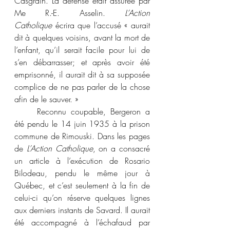
Casgrain. La défense était assurée par 
Me R.-E. Asselin. 
L’Action 
Catholique
 écrira que l’accusé « aurait 
dit à quelques voisins, avant la mort de 
l’enfant, qu’il serait facile pour lui de 
s’en débarrasser; et après avoir été 
emprisonné, il aurait dit à sa supposée 
complice de ne pas parler de la chose 
afin de le sauver. »
	Reconnu coupable, Bergeron a 
été pendu le 14 juin 1935 à la prison 
commune de Rimouski. Dans les pages 
de 
L’Action Catholique
, on a consacré 
un article à l’exécution de Rosario 
Bilodeau, pendu le même jour à 
Québec, et c’est seulement à la fin de 
celui-ci qu’on réserve quelques lignes 
aux derniers instants de Savard. Il aurait 
été accompagné à l’échafaud par 