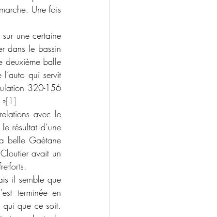
marche. Une fois 
er dans le bassin 
ne deuxième balle 
l’auto qui servit 
culation 320-156 
 »
[1]
elations avec le 
e résultat d’une 
la belle Gaétane 
Cloutier avait un 
e-forts.
is il semble que 
’est terminée en 
qui que ce soit. 