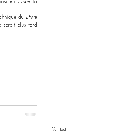
insi en doute la 
echnique du 
Drive 
serait plus tard 
Voir tout