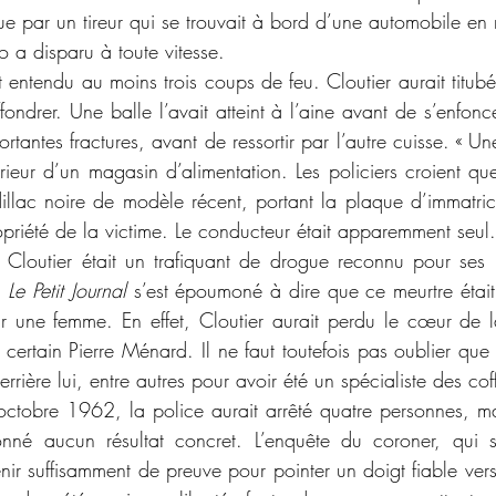
ue par un tireur qui se trouvait à bord d’une automobile en 
o a disparu à toute vitesse.
fondrer. Une balle l’avait atteint à l’aine avant de s’enfonc
tantes fractures, avant de ressortir par l’autre cuisse. « U
érieur d’un magasin d’alimentation. Les policiers croient que 
llac noire de modèle récent, portant la plaque d’immatri
riété de la victime. Le conducteur était apparemment seul.
loutier était un trafiquant de drogue reconnu pour ses r
 
Le Petit Journal
 s’est époumoné à dire que ce meurtre était l
ur une femme. En effet, Cloutier aurait perdu le cœur de 
 certain Pierre Ménard. Il ne faut toutefois pas oublier que 
rrière lui, entre autres pour avoir été un spécialiste des coffr
d’octobre 1962, la police aurait arrêté quatre personnes, ma
onné aucun résultat concret. L’enquête du coroner, qui s
ir suffisamment de preuve pour pointer un doigt fiable vers 