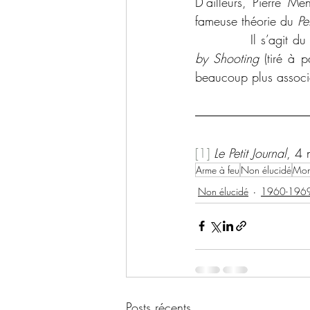
D’ailleurs, Pierre Mé
fameuse théorie du 
Pe
            Il s’agit 
by Shooting
 (tiré à 
beaucoup plus associ
[1]
Le Petit Journal
, 4
Arme à feu
Non élucidé
Mon
Non élucidé
1960-196
Posts récents