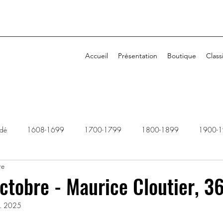
Accueil
Présentation
Boutique
Class
idé
1608-1699
1700-1799
1800-1899
1900-
re
1940-1949
1950-1959
1960-1969
1970-1979
ctobre - Maurice Cloutier, 3
l. 2025
2010-2019
2020-2029
Dossiers rejetés