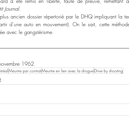
nard a été remis en liberté, faute de preuve, remettant a
tit Journal
.
du plus ancien dossier répertorié par le DHQ impliquant la t
partir d’une auto en mouvement). On le sait, cette méthode 
ée avec le gangstérisme.
 novembre 1962.
tréal
Meurtre par contrat
Meurtre en lien avec la drogue
Drive by shooting
9