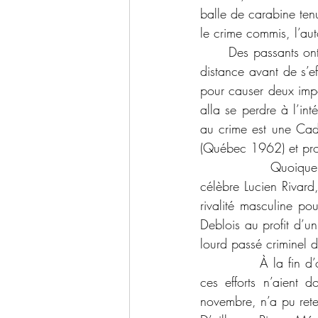
balle de carabine ten
le crime commis, l’aut
	Des passants ont entendu au moins trois coups de feu. Cloutier aurait titubé sur une certaine 
distance avant de s’ef
pour causer deux impor
alla se perdre à l’int
au crime est une Cadi
(Québec 1962) et prop
            Quoique C
célèbre Lucien Rivard,
rivalité masculine po
Deblois au profit d’un
lourd passé criminel de
            À la fin 
ces efforts n’aient d
novembre, n’a pu reten