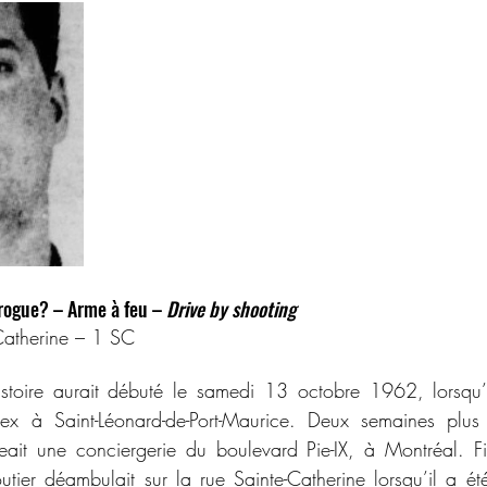
rogue? – Arme à feu – 
Drive by shooting
Catherine – 1 SC
stoire aurait débuté le samedi 13 octobre 1962, lorsqu’
 à Saint-Léonard-de-Port-Maurice. Deux semaines plus t
it une conciergerie du boulevard Pie-IX, à Montréal. Fi
tier déambulait sur la rue Sainte-Catherine lorsqu’il a ét