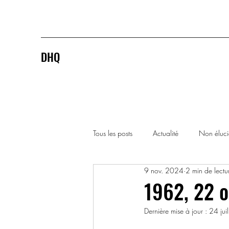
DHQ
Tous les posts
Actualité
Non éluc
9 nov. 2024
2 min de lectu
1920-1929
1930-1939
1962, 22 o
Dernière mise à jour :
24 jui
1990-1999
2000-2009