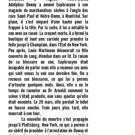
Adolphus Deway a amené Euphrasyne à son 
magasin de marchandises sèches à l'angle des 
rues Saint-Paul et Notre-Dame, à Montréal. Sur 
place, il s’est emparé d'une hache pour la 
frapper à la tête. Par la suite, il lui a entaillé le 
cou avec un rasoir. La croyant morte, il a fermé la 
boutique et loué une carriole pour prendre la 
fuite jusqu’à Champlain, dans l'État de New York. 
Peu après, Louis Martineau découvrait sa fille 
couverte de sang, étendue dans un lit. En raison 
de sa blessure au cou, Euphrasyne était 
incapable de parler mais elle a reconnu ses amis 
qui sont venus la voir une dernière fois. On a 
recousu ses blessures, ce qui lui a permis 
d’articuler quelques mots. Ainsi, elle a eu le 
temps de raconter au Dr Arnoldi comment la 
scène s’était produite, non sans ajouter qu’elle 
était enceinte. Le 28 mars, elle perdait le bébé 
en fausse couche. Trois jours plus tard, elle 
mourrait à son tour. 
	La nouvelle du meurtre s’est propagée 
jusqu’à Plattsburg, New York, ce qui a permis à 
un shérif de procéder à l’arrestation de Deway et 