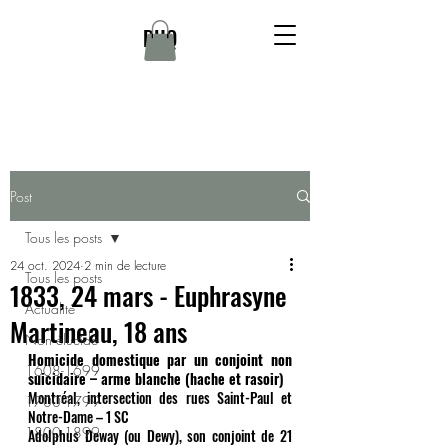
DHQ
Post
Tous les posts
24 oct. 2024
2 min de lecture
Tous les posts
1833, 24 mars - Euphrasyne
Actualité
Martineau, 18 ans
Non élucidé
Homicide domestique par un conjoint non 
1608-1699
suicidaire – arme blanche (hache et rasoir) 
Montréal, intersection des rues Saint-Paul et 
1700-1799
Notre-Dame – 1 SC 
1800-1899
Adolphus Deway (ou Dewy), son conjoint de 21 