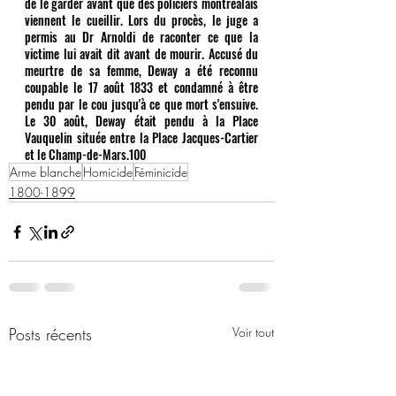
de le garder avant que des policiers montréalais 
viennent le cueillir. Lors du procès, le juge a 
permis au Dr Arnoldi de raconter ce que la 
victime lui avait dit avant de mourir. Accusé du 
meurtre de sa femme, Deway a été reconnu 
coupable le 17 août 1833 et condamné à être 
pendu par le cou jusqu'à ce que mort s'ensuive. 
Le 30 août, Deway était pendu à la Place 
Vauquelin située entre la Place Jacques-Cartier 
et le Champ-de-Mars.100  
Arme blanche
Homicide
Féminicide
1800-1899
Posts récents
Voir tout