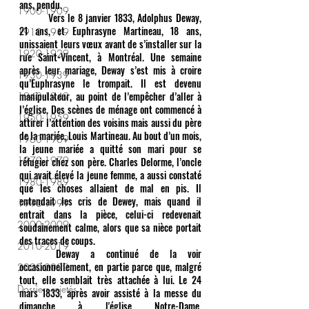
ans, pendu. 
1900-1909
	Vers le 8 janvier 1833, Adolphus Deway, 
21 ans, et Euphrasyne Martineau, 18 ans, 
1910-1919
unissaient leurs vœux avant de s’installer sur la 
1920-1929
rue Saint-Vincent, à Montréal. Une semaine 
après leur mariage, Deway s’est mis à croire 
1930-1939
qu’Euphrasyne le trompait. Il est devenu 
manipulateur, au point de l’empêcher d’aller à 
1940-1949
l’église. Des scènes de ménage ont commencé à 
1950-1959
attirer l’attention des voisins mais aussi du père 
de la mariée, Louis Martineau. Au bout d’un mois, 
1960-1969
la jeune mariée a quitté son mari pour se 
1970-1979
réfugier chez son père. Charles Delorme, l’oncle 
qui avait élevé la jeune femme, a aussi constaté 
1980-1989
que les choses allaient de mal en pis. Il 
entendait les cris de Dewey, mais quand il 
1990-1999
entrait dans la pièce, celui-ci redevenait 
2000-2009
soudainement calme, alors que sa nièce portait 
des traces de coups. 
2010-2019
	Deway a continué de la voir 
occasionnellement, en partie parce que, malgré 
2020-2029
tout, elle semblait très attachée à lui. Le 24 
Dossiers rejetés
mars 1833, après avoir assisté à la messe du 
dimanche à l'église Notre-Dame, 