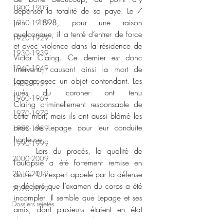
1900-1909
dépenser la totalité de sa paye. Le 7 
juin 1898, pour une raison 
1910-1919
quelconque, il a tenté d’entrer de force 
1920-1929
et avec violence dans la résidence de 
1930-1939
Victor Claing. Ce dernier est donc 
1940-1949
intervenu, causant ainsi la mort de 
Lepage avec un objet contondant. Les 
1950-1959
jurés du coroner ont tenu 
1960-1969
Claing criminellement responsable de 
1970-1979
cette mort, mais ils ont aussi blâmé les 
amis de Lepage pour leur conduite 
1980-1989
honteuse. 
1990-1999
	Lors du procès, la qualité de 
2000-2009
l’autopsie a été fortement remise en 
2010-2019
doute. Un expert appelé par la défense 
a déclaré que l’examen du corps a été 
2020-2029
incomplet. Il semble que Lepage et ses 
Dossiers rejetés
amis, dont plusieurs étaient en état 