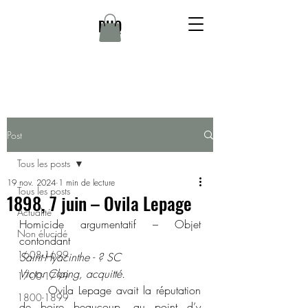
DHQ
Post
Tous les posts
19 nov. 2024
1 min de lecture
Tous les posts
1898, 7 juin – Ovila Lepage
Actualité
Homicide argumentatif – Objet 
Non élucidé
contondant 
1608-1699
Saint-Hyacinthe - ? SC
Victor Claing, acquitté.
1700-1799
	Ovila Lepage avait la réputation 
1800-1899
de boire beaucoup, au point d’y 