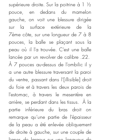
supérieure droite. Sur la poitrine à 1 ½ 
pouce, en dedans du mamelon 
gauche, on voit une blessure dirigée 
sur la surface extérieure de la 
7ème côte, sur une longueur de 7 à 8 
pouces, la balle se plaçant sous la 
peau où il l’a trouvée. C’est une balle 
lancée par un revolver de calibre .22.  
À 7 pouces au-dessus de l’ombilic il y 
a une autre blessure traversant la paroi 
du ventre, passant dans l’[illisible] droit 
du foie et à travers les deux parois de 
l’estomac, à travers le mesentère en 
arrière, se perdant dans les tissus.  À la 
partie inférieure du bras droit on 
remarque qu’une partie de l’épaisseur 
de la peau a été enlevée obliquement 
de droite à gauche, sur une couple de 
lignes de largeur sur une longueur de 