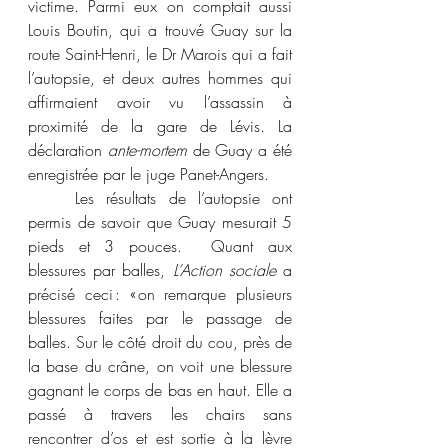
victime. Parmi eux on comptait aussi 
Louis Boutin, qui a trouvé Guay sur la 
route Saint-Henri, le Dr Marois qui a fait 
l’autopsie, et deux autres hommes qui 
affirmaient avoir vu l’assassin à 
proximité de la gare de Lévis. La 
déclaration 
ante-mortem
 de Guay a été 
enregistrée par le juge Panet-Angers. 
	Les résultats de l’autopsie ont 
permis de savoir que Guay mesurait 5 
pieds et 3 pouces.  Quant aux 
blessures par balles, 
L’Action sociale
 a 
précisé ceci : « on remarque plusieurs 
blessures faites par le passage de 
balles. Sur le côté droit du cou, près de 
la base du crâne, on voit une blessure 
gagnant le corps de bas en haut. Elle a 
passé à travers les chairs sans 
rencontrer d’os et est sortie à la lèvre 