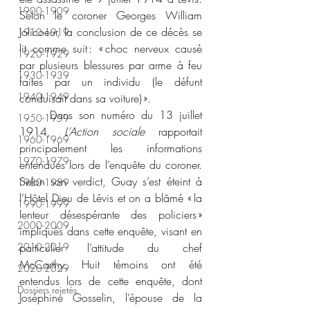
1900-1909
Selon le coroner Georges William 
Jolicoeur, la conclusion de ce décès se 
1910-1919
lit comme suit : « choc nerveux causé 
1920-1929
par plusieurs blessures par arme à feu 
1930-1939
faites par un individu (le défunt 
1940-1949
conduisait dans sa voiture) ». 
	Dans son numéro du 13 juillet 
1950-1959
1914, 
L’Action sociale
 rapportait 
1960-1969
principalement les informations 
1970-1979
entendues lors de l’enquête du coroner. 
Selon son verdict, Guay s’est éteint à 
1980-1989
l’Hôtel Dieu de Lévis et on a blâmé « la 
1990-1999
lenteur désespérante des policiers » 
2000-2009
impliqués dans cette enquête, visant en 
2010-2019
particulier l’attitude du chef 
McCarthy. Huit témoins ont été 
2020-2029
entendus lors de cette enquête, dont 
Dossiers rejetés
Joséphine Gosselin, l’épouse de la 