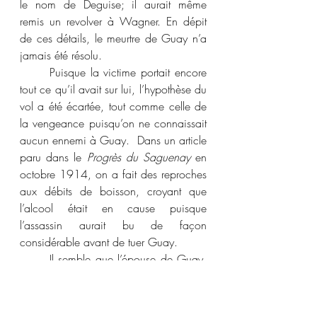
le nom de Deguise; il aurait même 
remis un revolver à Wagner. En dépit 
de ces détails, le meurtre de Guay n’a 
jamais été résolu. 
	Puisque la victime portait encore 
tout ce qu’il avait sur lui, l’hypothèse du 
vol a été écartée, tout comme celle de 
la vengeance puisqu’on ne connaissait 
aucun ennemi à Guay.  Dans un article 
paru dans le 
Progrès du Saguenay 
en 
octobre 1914, on a fait des reproches 
aux débits de boisson, croyant que 
l’alcool était en cause puisque 
l’assassin aurait bu de façon 
considérable avant de tuer Guay.
	Il semble que l’épouse de Guay, 
Joséphine Gosselin, se soit éteinte à 
Lévis en 1952 sans savoir qui avait 
assassiné son mari. 