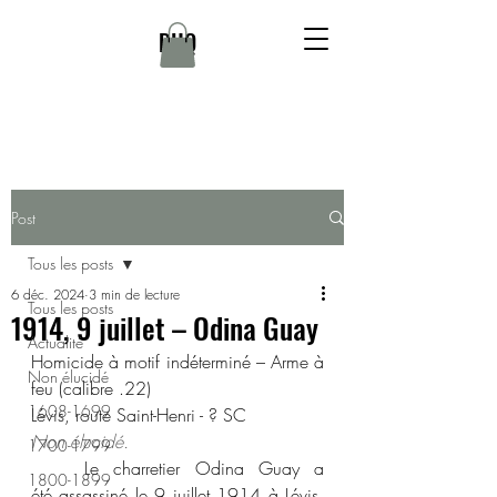
DHQ
Post
Tous les posts
6 déc. 2024
3 min de lecture
Tous les posts
1914, 9 juillet – Odina Guay
Actualité
Homicide à motif indéterminé – Arme à 
Non élucidé
feu (calibre .22) 
1608-1699
Lévis, route Saint-Henri - ? SC 
Non élucidé.
1700-1799
	Le charretier Odina Guay a 
1800-1899
été assassiné le 9 juillet 1914 à Lévis. 