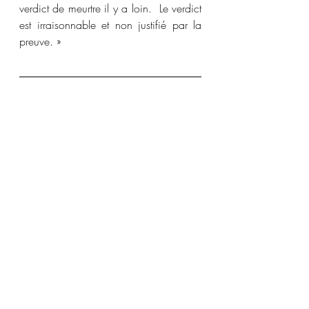
verdict de meurtre il y a loin.  Le verdict 
est irraisonnable et non justifié par la 
preuve. »
[1]
 Selon les sources, on le décrit 
comme un laitier ou un gérant de 
banque.
[2]
L’Action Catholique
, 8 avril 1937.
[3]
Ibid.
[4]
L’Action Catholique
, 9 avril 1937.
Non élucidé
Acquittement
peine de mort
Homicide motivé par les gains relatifs à l'héritage
Non élucidé
1930-1939