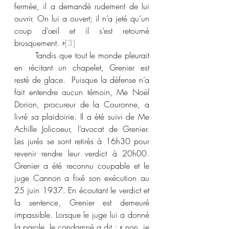
fermée, il a demandé rudement de lui 
ouvrir. On lui a ouvert; il n’a jeté qu’un 
coup d’œil et il s’est retourné 
brusquement. »
[3]
	Tandis que tout le monde pleurait 
en récitant un chapelet, Grenier est 
resté de glace.  Puisque la défense n’a 
fait entendre aucun témoin, Me Noël 
Dorion, procureur de la Couronne, a 
livré sa plaidoirie. Il a été suivi de Me 
Achille Jolicoeur, l’avocat de Grenier. 
Les jurés se sont retirés à 16h30 pour 
revenir rendre leur verdict à 20h00. 
Grenier a été reconnu coupable et le 
juge Cannon a fixé son exécution au 
25 juin 1937. En écoutant le verdict et 
la sentence, Grenier est demeuré 
impassible. Lorsque le juge lui a donné 
la parole, le condamné a dit : « non, je 