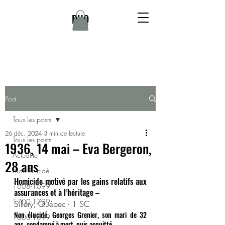
DHQ
Post
Tous les posts
26 déc. 2024
3 min de lecture
Tous les posts
1936, 14 mai – Eva Bergeron,
Actualité
28 ans
Non élucidé
Homicide motivé par les gains relatifs aux 
1608-1699
assurances et à l’héritage –
1700-1799
Sillery, Québec - 1 SC
Non élucidé. Georges Grenier, son mari de 32 
1800-1899
ans, condamné à mort, puis acquitté.