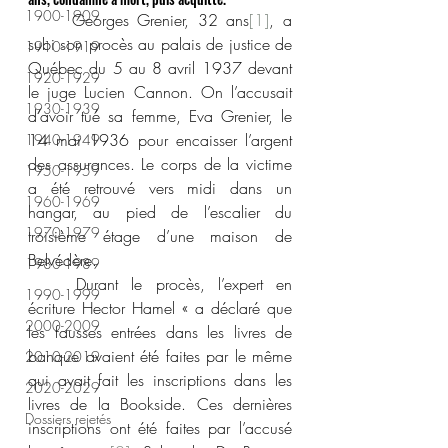
1900-1909
	Georges Grenier, 32 ans
[1]
, a 
subi son procès au palais de justice de 
1910-1919
Québec du 5 au 8 avril 1937 devant 
1920-1929
le juge Lucien Cannon. On l’accusait 
1930-1939
d’avoir tué sa femme, Eva Grenier, le 
14 mai 1936 pour encaisser l’argent 
1940-1949
des assurances. Le corps de la victime 
1950-1959
a été retrouvé vers midi dans un 
1960-1969
hangar, au pied de l’escalier du 
1970-1979
troisième étage d’une maison de 
Belvédère.
1980-1989
	Durant le procès, l’expert en 
1990-1999
écriture Hector Hamel « a déclaré que 
2000-2009
les fausses entrées dans les livres de 
banque avaient été faites par le même 
2010-2019
qui avait fait les inscriptions dans les 
2020-2029
livres de la Bookside. Ces dernières 
Dossiers rejetés
inscriptions ont été faites par l’accusé 