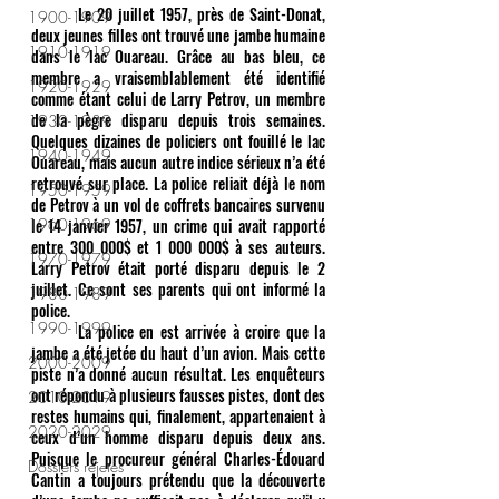
	Le 20 juillet 1957, près de Saint-Donat, 
1900-1909
deux jeunes filles ont trouvé une jambe humaine 
1910-1919
dans le lac Ouareau. Grâce au bas bleu, ce 
membre a vraisemblablement été identifié 
1920-1929
comme étant celui de Larry Petrov, un membre 
de la pègre disparu depuis trois semaines. 
1930-1939
Quelques dizaines de policiers ont fouillé le lac 
1940-1949
Ouareau, mais aucun autre indice sérieux n’a été 
retrouvé sur place. La police reliait déjà le nom 
1950-1959
de Petrov à un vol de coffrets bancaires survenu 
1960-1969
le 14 janvier 1957, un crime qui avait rapporté 
entre 300 000$ et 1 000 000$ à ses auteurs. 
1970-1979
Larry Petrov était porté disparu depuis le 2 
juillet. Ce sont ses parents qui ont informé la 
1980-1989
police.
1990-1999
	La police en est arrivée à croire que la 
jambe a été jetée du haut d’un avion. Mais cette 
2000-2009
piste n’a donné aucun résultat. Les enquêteurs 
ont répondu à plusieurs fausses pistes, dont des 
2010-2019
restes humains qui, finalement, appartenaient à 
2020-2029
ceux d’un homme disparu depuis deux ans. 
Puisque le procureur général Charles-Édouard 
Dossiers rejetés
Cantin a toujours prétendu que la découverte 