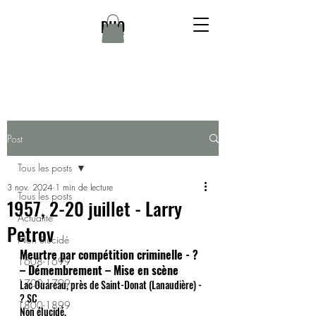
DHQ
Post
Tous les posts
3 nov. 2024
1 min de lecture
Tous les posts
1957, 2-20 juillet - Larry
Actualité
Petrov
Non élucidé
Meurtre par compétition criminelle - ? 
1608-1699
– Démembrement – Mise en scène
1700-1799
Lac Ouareau, près de Saint-Donat (Lanaudière) - 
? SC
1800-1899
Non élucidé.