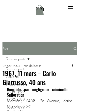
DHQ
Post
Tous les posts
22 nov. 2024
1 min de lecture
Tous les posts
1967, 11 mars – Carlo
Actualité
Giarrusso, 40 ans
Non élucidé
Homicide par négligence criminelle – 
1608-1699
Suffocation
1700-1799
Montréal, 7458, 9e Avenue, Saint-
Michel – 1 SC
1800-1899