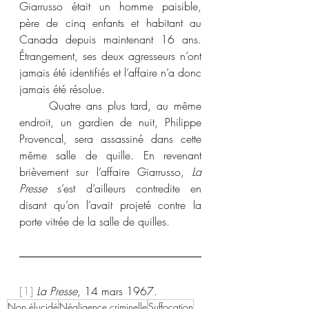
Giarrusso était un homme paisible, 
père de cinq enfants et habitant au 
Canada depuis maintenant 16 ans. 
Étrangement, ses deux agresseurs n’ont 
jamais été identifiés et l’affaire n’a donc 
jamais été résolue.
	Quatre ans plus tard, au même 
endroit, un gardien de nuit, Philippe 
Provencal, sera assassiné dans cette 
même salle de quille. En revenant 
brièvement sur l’affaire Giarrusso, 
La 
Presse
 s’est d’ailleurs contredite en 
disant qu’on l’avait projeté contre la 
porte vitrée de la salle de quilles.
[1]
La Presse
, 14 mars 1967.
Non élucidé
Négligence criminelle
Suffocation