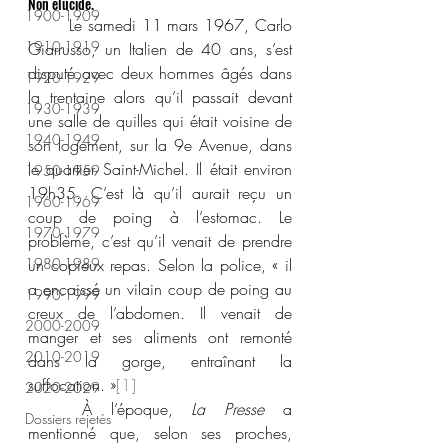
Non élucidé.
1900-1909
	Le samedi 11 mars 1967, Carlo 
1910-1919
Giarrusso, un Italien de 40 ans, s’est 
disputé avec deux hommes âgés dans 
1920-1929
la trentaine alors qu’il passait devant 
1930-1939
une salle de quilles qui était voisine de 
1940-1949
son logement, sur la 9e Avenue, dans 
le quartier Saint-Michel. Il était environ 
1950-1959
19h35. C’est là qu’il aurait reçu un 
1960-1969
coup de poing à l’estomac. Le 
1970-1979
problème, c’est qu’il venait de prendre 
1980-1989
un copieux repas. Selon la police, « il 
a encaissé un vilain coup de poing au 
1990-1999
creux de l’abdomen. Il venait de 
2000-2009
manger et ses aliments ont remonté 
2010-2019
dans la gorge, entraînant la 
suffocation. »
[1]
2020-2029
	À l’époque, 
La Presse
 a 
Dossiers rejetés
mentionné que, selon ses proches, 