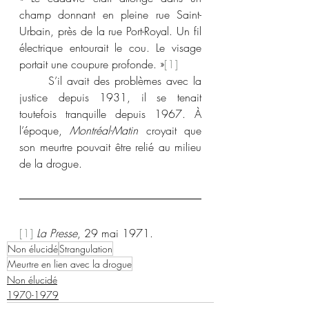
champ donnant en pleine rue Saint-
Urbain, près de la rue Port-Royal. Un fil 
électrique entourait le cou. Le visage 
portait une coupure profonde. »
[1]
	S’il avait des problèmes avec la 
justice depuis 1931, il se tenait 
toutefois tranquille depuis 1967. À 
l’époque, 
Montréal-Matin
 croyait que 
son meurtre pouvait être relié au milieu 
de la drogue.
[1]
La Presse
, 29 mai 1971.
Non élucidé
Strangulation
Meurtre en lien avec la drogue
Non élucidé
1970-1979