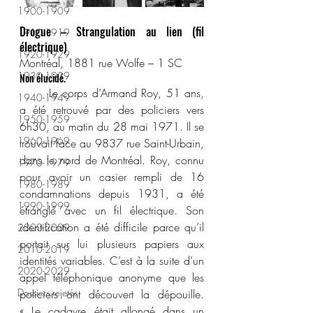
1900-1909
Drogue – Strangulation au lien (fil 
1910-1919
électrique)
1920-1929
Montréal, 1881 rue Wolfe – 1 SC
1930-1939
Non élucidé.
	Le corps d’Armand Roy, 51 ans, 
1940-1949
a été retrouvé par des policiers vers 
1950-1959
6h30, au matin du 28 mai 1971. Il se 
1960-1969
trouvait face au 9837 rue Saint-Urbain, 
dans le nord de Montréal. Roy, connu 
1970-1979
pour avoir un casier rempli de 16 
1980-1989
condamnations depuis 1931, a été 
1990-1999
étranglé avec un fil électrique. Son 
identification a été difficile parce qu’il 
2000-2009
portait sur lui plusieurs papiers aux 
2010-2019
identités variables. C’est à la suite d’un 
2020-2029
appel téléphonique anonyme que les 
Dossiers rejetés
policiers ont découvert la dépouille. 
« Le cadavre était allongé dans un 