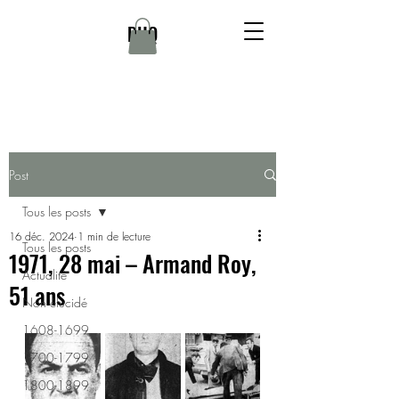
DHQ
Post
Tous les posts
16 déc. 2024
1 min de lecture
Tous les posts
1971, 28 mai – Armand Roy,
Actualité
51 ans
Non élucidé
1608-1699
1700-1799
1800-1899