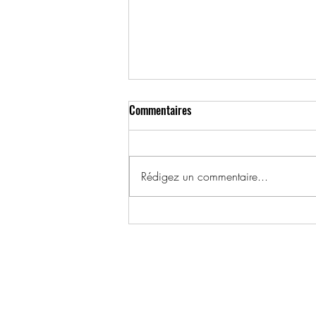
Commentaires
Rédigez un commentaire...
1992, 15 décembre – Marco
Dubois, 25 ans