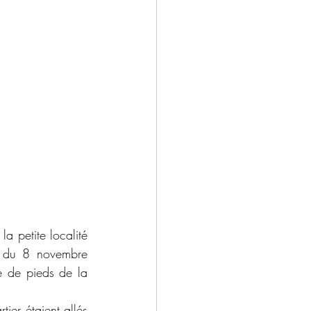
a petite localité 
 du 8 novembre 
e de pieds de la 
ier étaient allés 