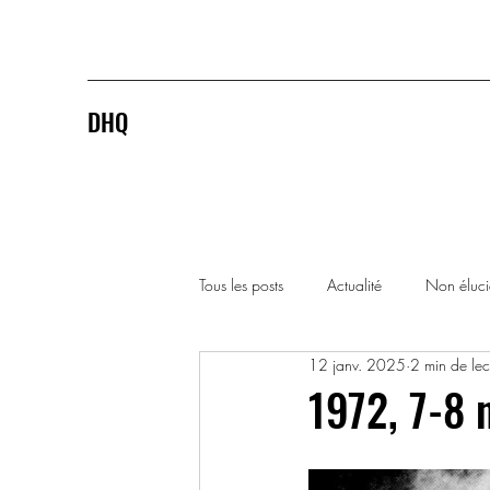
DHQ
Tous les posts
Actualité
Non éluc
12 janv. 2025
2 min de lec
1920-1929
1930-1939
1972, 7-8 
1990-1999
2000-2009