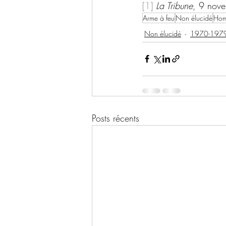
[1]
La Tribune
, 9 nov
Arme à feu
Non élucidé
Homi
Non élucidé
1970-197
Posts récents