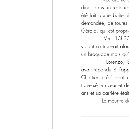
dîner dans un restaura
été fait d’une boîte
demandée, de toutes fa
Gérald, qui est proprié
            Vers 13h3
volant se trouvait al
un braquage mais qu’i
            Lorenzo, 3
avait répondu à l’appe
Chartier a été abattu
traversé le cœur et de
ans et sa carrière éta
            Le meurtre