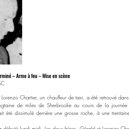
rminé – Arme à feu – Mise en scène
SC
 Lorenzo Chartier, un chauffeur de taxi, a été retrouvé dans l
ngtaine de miles de Sherbrooke au cours de la journée
 été dissimulé derrière une grosse roche, à une trentain
 a débuté lundi midi. Les deux frères, Gérald et Lorenzo Chart