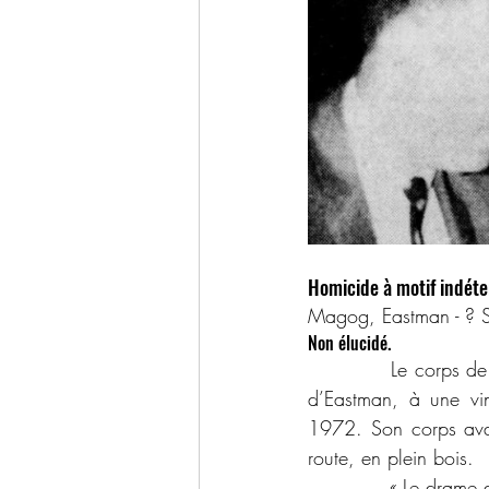
Homicide à motif indéte
Magog, Eastman - ? 
Non élucidé.
            Le corps de
d’Eastman, à une vi
1972. Son corps avait
route, en plein bois.
            « Le drame