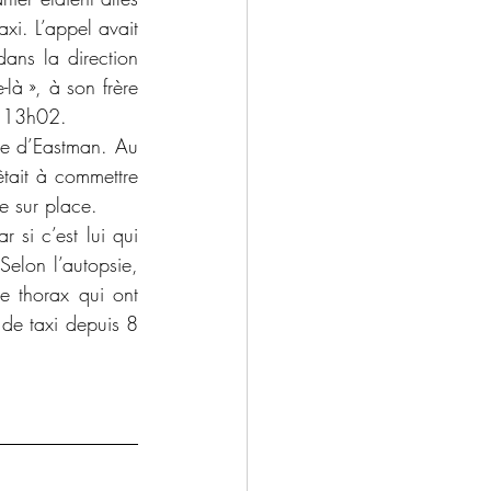
xi. L’appel avait 
ns la direction 
là », à son frère 
à 13h02.
re d’Eastman. Au 
tait à commettre 
e sur place.
 si c’est lui qui 
elon l’autopsie, 
e thorax qui ont 
de taxi depuis 8 