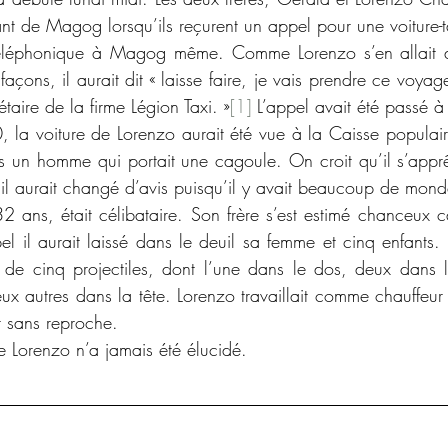
nt de Magog lorsqu’ils reçurent un appel pour une voiture-ta
 téléphonique à Magog même. Comme Lorenzo s’en allait da
çons, il aurait dit « laisse faire, je vais prendre ce voyage-
taire de la firme Légion Taxi. »
[1]
 L’appel avait été passé 
0, la voiture de Lorenzo aurait été vue à la Caisse populai
ors un homme qui portait une cagoule. On croit qu’il s’apprê
l aurait changé d’avis puisqu’il y avait beaucoup de mond
2 ans, était célibataire. Son frère s’est estimé chanceux car
l il aurait laissé dans le deuil sa femme et cinq enfants. S
 de cinq projectiles, dont l’une dans le dos, deux dans l
ux autres dans la tête. Lorenzo travaillait comme chauffeur 
it sans reproche.
 de Lorenzo n’a jamais été élucidé.