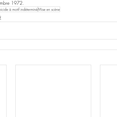
embre 1972.
cide à motif indéterminé
Mise en scène
9