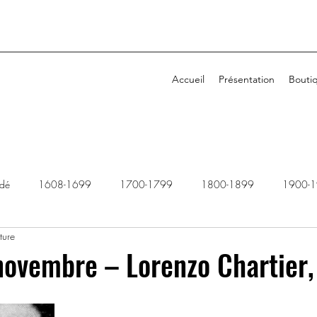
Accueil
Présentation
Bouti
idé
1608-1699
1700-1799
1800-1899
1900-
ture
1940-1949
1950-1959
1960-1969
1970-1979
novembre – Lorenzo Chartier,
2010-2019
2020-2029
Dossiers rejetés