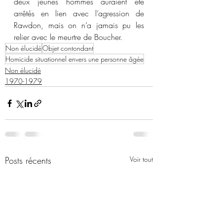
deux jeunes hommes auraient été 
arrêtés en lien avec l’agression de 
Rawdon, mais on n’a jamais pu les 
relier avec le meurtre de Boucher.
Non élucidé
Objet contondant
Homicide situationnel envers une personne âgée
Non élucidé
1970-1979
Posts récents
Voir tout