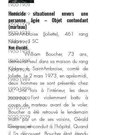
1900-1909
Homicide situationnel envers une 
1910-1919
personne âgée – Objet contondant 
1920-1929
(marteau)
1930-1939
Saint-Ambroise (Joliette), 461 rang 
Kildare – 1 SC
1940-1949
Non élucidé.
1950-1959
	William Boucher, 73 ans, 
1960-1969
demeurait seul dans sa maison du rang 
Kildare à Saint-Ambroise, comté de 
1970-1979
Joliette. Le 2 mars 1973, en après-midi, 
1980-1989
deux hommes se sont présentés chez 
1990-1999
lui. Une fois à l’intérieur, les deux 
inconnus l’ont violemment battu à 
2000-2009
coups de marteau avant de le voler. 
2010-2019
Boucher a été retrouvé le lendemain 
2020-2029
matin par un de ses voisins, Gérald 
Gingras, et conduit à l’hôpital. Quand 
Dossiers rejetés
il l’a découvert, Boucher était étendu 