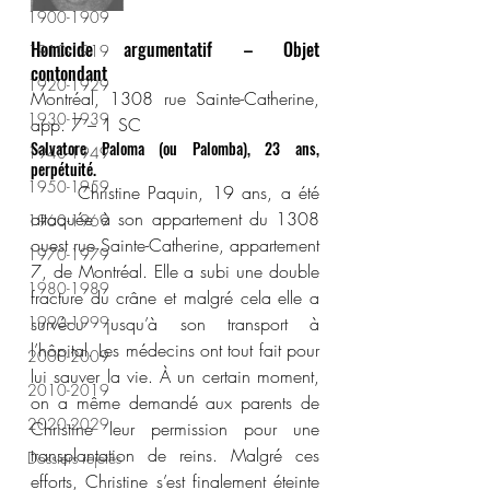
1900-1909
Homicide argumentatif – Objet 
1910-1919
contondant
1920-1929
Montréal, 1308 rue Sainte-Catherine, 
1930-1939
app. 7 – 1 SC
Salvatore Paloma (ou Palomba), 23 ans, 
1940-1949
perpétuité.
1950-1959
	Christine Paquin, 19 ans, a été 
attaquée à son appartement du 1308 
1960-1969
ouest rue Sainte-Catherine, appartement 
1970-1979
7, de Montréal. Elle a subi une double 
1980-1989
fracture du crâne et malgré cela elle a 
1990-1999
survécu jusqu’à son transport à 
l’hôpital. Les médecins ont tout fait pour 
2000-2009
lui sauver la vie. À un certain moment, 
2010-2019
on a même demandé aux parents de 
2020-2029
Christine leur permission pour une 
transplantation de reins. Malgré ces 
Dossiers rejetés
efforts, Christine s’est finalement éteinte 