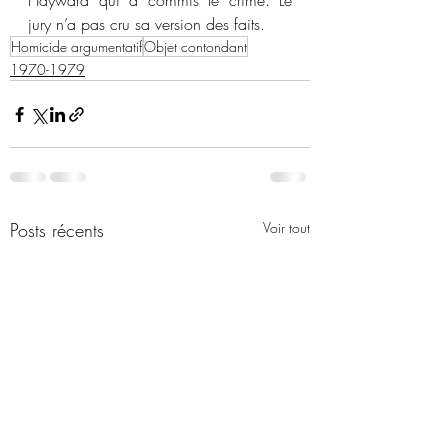
Hayward qui a commis le crime. Le 
jury n’a pas cru sa version des faits.
Homicide argumentatif
Objet contondant
1970-1979
Posts récents
Voir tout