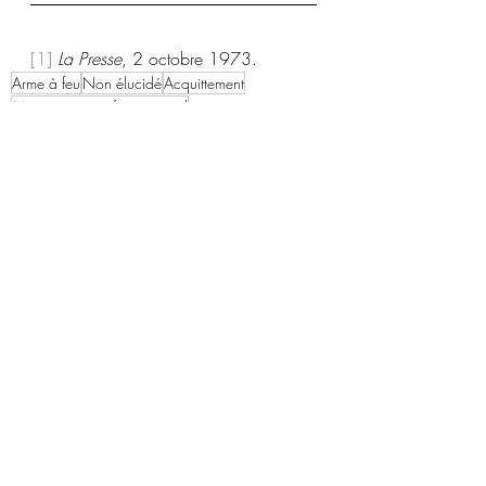
[1]
La Presse
, 2 octobre 1973.
Arme à feu
Non élucidé
Acquittement
Meurtre par profit personnel
Non élucidé
1970-1979
Posts récents
Voir tout