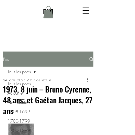
DHQ
Post
Tous les posts
24 janv. 2025
2 min de lecture
Tous les posts
1973, 8 juin – Bruno Cyrenne,
Actualité
48 ans; et Gaétan Jacques, 27
Non élucidé
ans
1608-1699
1700-1799
1800-1899