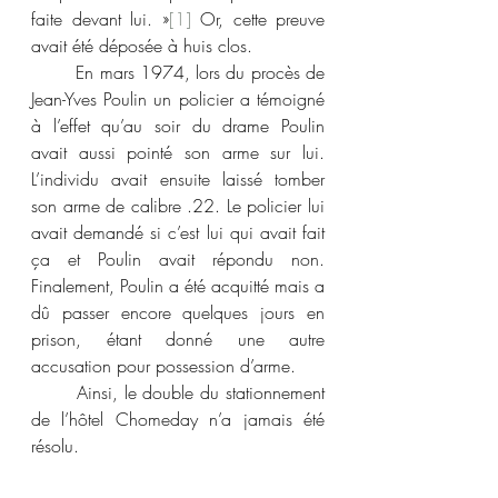
faite devant lui. »
[1]
 Or, cette preuve 
avait été déposée à huis clos.
	En mars 1974, lors du procès de 
Jean-Yves Poulin un policier a témoigné 
à l’effet qu’au soir du drame Poulin 
avait aussi pointé son arme sur lui. 
L’individu avait ensuite laissé tomber 
son arme de calibre .22. Le policier lui 
avait demandé si c’est lui qui avait fait 
ça et Poulin avait répondu non. 
Finalement, Poulin a été acquitté mais a 
dû passer encore quelques jours en 
prison, étant donné une autre 
accusation pour possession d’arme.
	Ainsi, le double du stationnement 
de l’hôtel Chomeday n’a jamais été 
résolu.