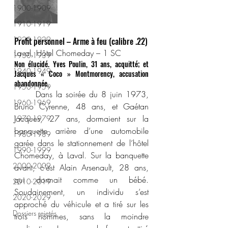
1900-1909
1910-1919
1920-1929
Profit personnel – Arme à feu (calibre .22)
Laval, Hôtel Chomeday – 1 SC
1930-1939
Non élucidé. Yves Poulin, 31 ans, acquitté; et 
1940-1949
Jacques « Coco » Montmorency, accusation 
abandonnée.
1950-1959
	Dans la soirée du 8 juin 1973, 
1960-1969
Bruno Cyrenne, 48 ans, et Gaétan 
Jacques, 27 ans, dormaient sur la 
1970-1979
banquette arrière d’une automobile 
1980-1989
garée dans le stationnement de l’hôtel 
1990-1999
Chomeday, à Laval. Sur la banquette 
2000-2009
avant, c’est Alain Arsenault, 28 ans, 
qui dormait comme un bébé. 
2010-2019
Soudainement, un individu s’est 
2020-2029
approché du véhicule et a tiré sur les 
Dossiers rejetés
trois hommes, sans la moindre 