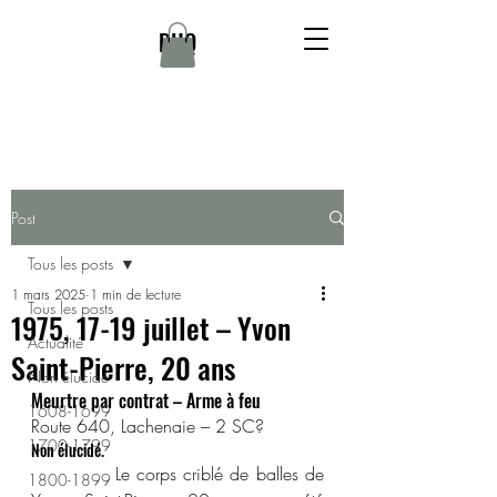
DHQ
Post
Tous les posts
1 mars 2025
1 min de lecture
Tous les posts
1975, 17-19 juillet – Yvon
Actualité
Saint-Pierre, 20 ans
Non élucidé
Meurtre par contrat – Arme à feu
1608-1699
Route 640, Lachenaie – 2 SC?
1700-1799
Non élucidé.
            Le corps criblé de balles de 
1800-1899