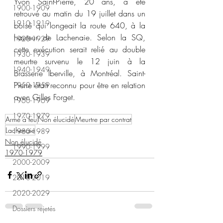
Yvon Saint-Pierre, 20 ans, a été 
1900-1909
retrouvé au matin du 19 juillet dans un 
1910-1919
boisé qui longeait la route 640, à la 
hauteur de Lachenaie. Selon la SQ, 
1920-1929
cette exécution serait relié au double 
1930-1939
meurtre survenu le 12 juin à la 
1940-1949
Brasserie Iberville, à Montréal. Saint-
Pierre était reconnu pour être en relation 
1950-1959
avec Gilles Forget.
1960-1969
1970-1979
Arme à feu
Non élucidé
Meurtre par contrat
Lachenaie
1980-1989
Non élucidé
1990-1999
1970-1979
2000-2009
2010-2019
2020-2029
Dossiers rejetés