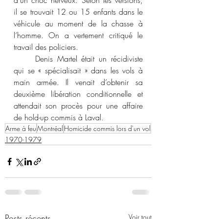
d’un choc nerveux. Selon les versions, 
il se trouvait 12 ou 15 enfants dans le 
véhicule au moment de la chasse à 
l’homme. On a vertement critiqué le 
travail des policiers.
	Denis Martel était un récidiviste 
qui se « spécialisait » dans les vols à 
main armée. Il venait d’obtenir sa 
deuxième libération conditionnelle et 
attendait son procès pour une affaire 
de hold-up commis à Laval.
Arme à feu
Montréal
Homicide commis lors d'un vol
1970-1979
Posts récents
Voir tout