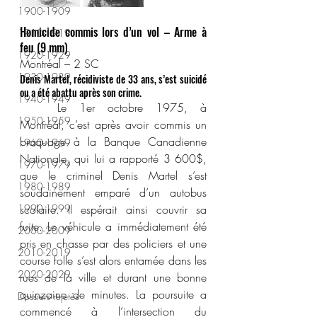
1900-1909
Homicide commis lors d’un vol – Arme à 
1910-1919
feu (9 mm)
1920-1929
Montréal – 2 SC
1930-1939
Denis Martel, récidiviste de 33 ans, s’est suicidé 
ou a été abattu après son crime.
1940-1949
	Le 1er octobre 1975, à 
1950-1959
Montréal, c’est après avoir commis un 
braquage à la Banque Canadienne 
1960-1969
Nationale, qui lui a rapporté 3 600$, 
1970-1979
que le criminel Denis Martel s’est 
1980-1989
soudainement emparé d’un autobus 
1990-1999
scolaire. Il espérait ainsi couvrir sa 
fuite. Le véhicule a immédiatement été 
2000-2009
pris en chasse par des policiers et une 
2010-2019
course folle s’est alors entamée dans les 
2020-2029
rues de la ville et durant une bonne 
quinzaine de minutes. La poursuite a 
Dossiers rejetés
commencé à l’intersection du 