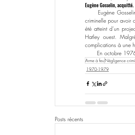
Eugène Gosselin, acquitté.
	Eugène Gosselin, un chasseur de la région de Sherbrooke, a été accusé de négligence 
criminelle pour avoir
été atteint d’un proj
Hatley ouest. Malgr
complications à une 
	En octobre 1976
Arme à feu
Négligence crimi
1970-1979
Posts récents