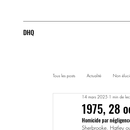
DHQ
Tous les posts
Actualité
Non éluc
14 mars 2025
1 min de lec
1920-1929
1930-1939
1975, 28 o
Homicide par négligence
1990-1999
2000-2009
Sherbrooke, Hatley o