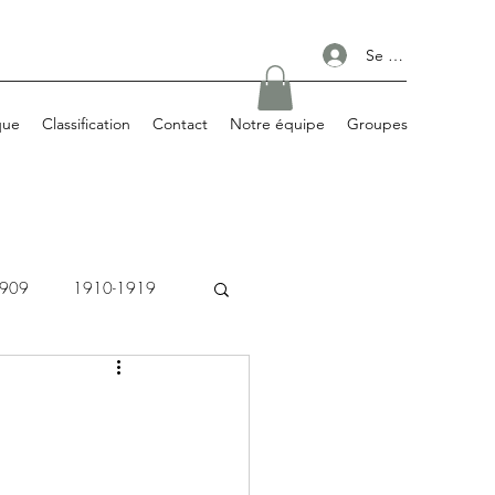
Se connecter
que
Classification
Contact
Notre équipe
Groupes
1909
1910-1919
1980-1989