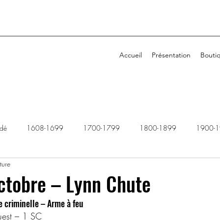
Accueil
Présentation
Bouti
idé
1608-1699
1700-1799
1800-1899
1900-
ture
1940-1949
1950-1959
1960-1969
1970-1979
ctobre – Lynn Chute
 criminelle – Arme à feu
2010-2019
2020-2029
Dossiers rejetés
uest – 1 SC