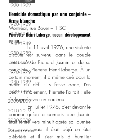
1900-1909
Homicide domestique par une conjointe – 
1910-1919
Arme blanche
1920-1929
Montréal, rue Boyer – 1 SC
1930-1939
Pierrette Henri-Laberge, aucun développement 
connu...
1940-1949
            Le 11 avril 1976, une violente 
1950-1959
dispute est survenu dans le couple 
composé de Richard Jasmin et de sa 
1960-1969
conjointe, Pierrette Henri-Laberge. À un 
1970-1979
certain moment, il a même crié pour la 
1980-1989
mettre au défi : « Fesse donc, t’as 
1990-1999
peur. » Finalement, Pierrette l’a fait : elle 
l’a frappé avec un couteau.
2000-2009
            En juillet 1976, c’est devant le 
2010-2019
coroner qu’on a compris que Jasmin 
2020-2029
était rentré vers minuit après sa journée 
de travail mais il était déjà en état 
Dossiers rejetés
d’ébriété et il s’est mis à humilier 