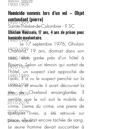
1900-1909
Homicide commis lors d’un vol – Objet 
1910-1919
contondant (pierre)
1920-1929
Sainte-Thérèse-de-Colombier - ? SC
1930-1939
Ghislain Rousselo, 17 ans, 4 ans de prison pour 
homicide involontaire.
1940-1949
	Le 17 septembre 1976, Ghislain 
1950-1959
Charland, 19 ans, dormait dans son 
auto, alors garée près d’un hôtel à 
1960-1969
Birsimis. Selon un témoin qui sortait de 
1970-1979
l’hôtel, un suspect s’est approché de 
1980-1989
l’auto. Il a vu le suspect penché sur la 
1990-1999
victime, et ensuite il avait découvert la 
tête de Charland ensanglantée. Il 
2000-2009
semble que le vol soit le mobile du 
2010-2019
crime. L’arme du crime, une pierre de 
2020-2029
quelques livres, a été retrouvé sur 
place, elle était encore tachée de sang. 
Dossiers rejetés
Le jeune homme devait succomber à 