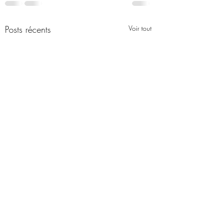
Posts récents
Voir tout
1979, 31 décembre – Alain
Tourangeau, 17 ans