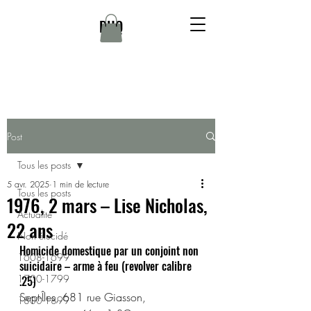
DHQ
Post
Tous les posts
5 avr. 2025
1 min de lecture
Tous les posts
1976, 2 mars – Lise Nicholas,
Actualité
22 ans
Non élucidé
Homicide domestique par un conjoint non 
1608-1699
suicidaire – arme à feu (revolver calibre 
1700-1799
.25)
Sept-Îles, 681 rue Giasson, 
1800-1899