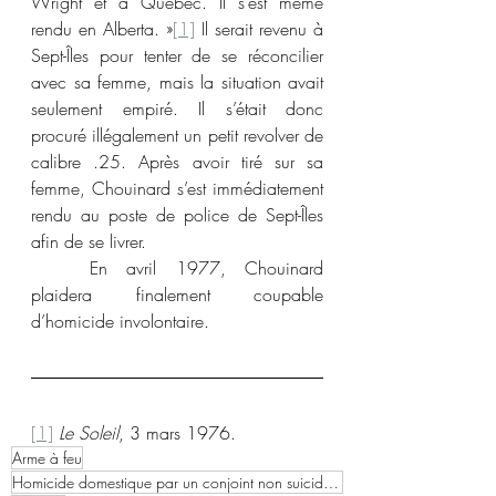
Wright et à Québec. Il s’est même 
rendu en Alberta. »
[1]
 Il serait revenu à 
Sept-Îles pour tenter de se réconcilier 
avec sa femme, mais la situation avait 
seulement empiré. Il s’était donc 
procuré illégalement un petit revolver de 
calibre .25. Après avoir tiré sur sa 
femme, Chouinard s’est immédiatement 
rendu au poste de police de Sept-Îles 
afin de se livrer.
	En avril 1977, Chouinard 
plaidera finalement coupable 
d’homicide involontaire. 
[1]
Le Soleil
, 3 mars 1976.
Arme à feu
Homicide domestique par un conjoint non suicidaire