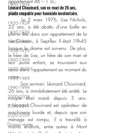
appartement 46 – 1 SC
1900-1909
Léonard Chouinard, son ex-mari de 26 ans, 
plaide coupable pour homicide involontaire.
1910-1919
	Le 2 mars 1976, Lise Nichols, 
1920-1929
22 ans, a été abattu d’une balle en 
1930-1939
pleine tête dans son appartement de la 
rue Giasson, à Sept-Îles. Il était 19h45 
1940-1949
lorsque le drame est survenu. De plus, 
1950-1959
le frère de Lise, un frère de son mari et 
1960-1969
leur jeune enfant, se trouvaient eux 
1970-1979
aussi dans l’appartement au moment du 
crime.
1980-1989
	Son ex-mari, Léonard Chouinard, 
1990-1999
26 ans, a immédiatement été arrêté. Le 
2000-2009
couple était marié depuis 3 ans. 
« Léonard Chouinard est opérateur de 
2010-2019
machinerie lourde et, depuis que son 
2020-2029
ménage est rompu, il a travaillé à 
Dossiers rejetés
maints endroits, entre autres à Mont 