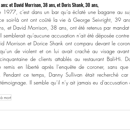
 ans; et David Morrison, 38 ans, et Doris Shank, 30 ans,
 soir-là ont ont coûté la vie à George Seivright, 39 ans.
ns, et David Morrison, 38 ans, ont été retenus par mandat
 Il semblerait qu’aucune accusation n’ait été déposée contre
u’un de violent et on lui avait craché au visage avant
inquantaine de clients attablés au restaurant Bali-Hi. D
 remis en liberté après l’enquête de coroner, sans que 
e. Pendant ce temps, Danny Sullivan était recherché car 
n témoignage. Il semble qu’il n’y ait jamais eu d’accusation
 à mort