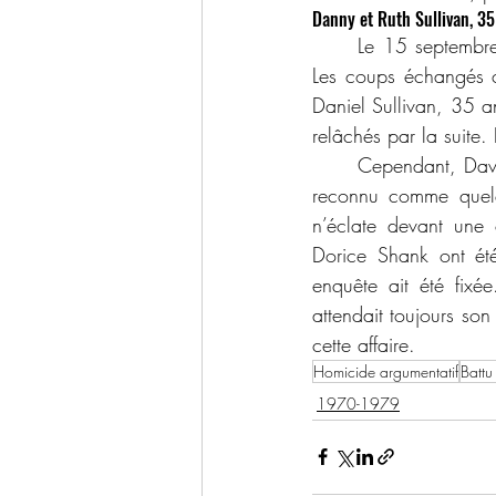
Danny et Ruth Sullivan, 35
	Le 15 septembre 1977, c’est dans un bar qu’a éclaté une bagarre au sujet d’une femme. 
Les coups échangés ce
Daniel Sullivan, 35 a
relâchés par la suite.
	Cependant, David Morrison et Dorice Shank ont comparu devant le coroner. Seivright était 
reconnu comme quelq
n’éclate devant une c
Dorice Shank ont été
enquête ait été fixé
attendait toujours so
cette affaire.
Homicide argumentatif
Battu
1970-1979