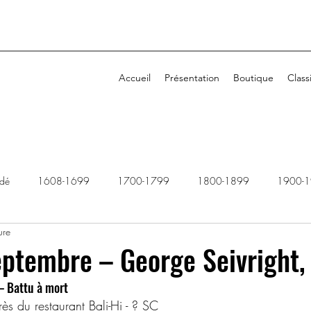
Accueil
Présentation
Boutique
Class
idé
1608-1699
1700-1799
1800-1899
1900-
ure
1940-1949
1950-1959
1960-1969
1970-1979
eptembre – George Seivright,
– Battu à mort
2010-2019
2020-2029
Dossiers rejetés
ès du restaurant Bali-Hi - ? SC