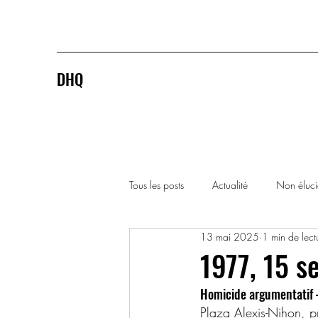
DHQ
Tous les posts
Actualité
Non éluc
13 mai 2025
1 min de lect
1920-1929
1930-1939
1977, 15 s
Homicide argumentatif 
1990-1999
2000-2009
Plaza Alexis-Nihon, pr