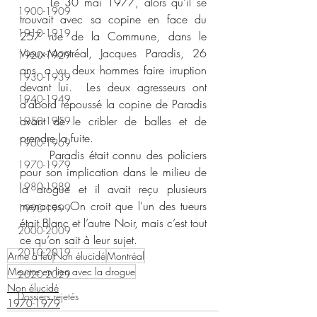
	Le 30 mai 1977, alors qu’il se 
1900-1909
trouvait avec sa copine en face du 
1910-1919
257 rue de la Commune, dans le 
Vieux-Montréal, Jacques Paradis, 26 
1920-1929
ans, a vu deux hommes faire irruption 
1930-1939
devant lui.  Les deux agresseurs ont 
1940-1949
d’abord repoussé la copine de Paradis 
avant de le cribler de balles et de 
1950-1959
prendre la fuite.
1960-1969
	Paradis était connu des policiers 
1970-1979
pour son implication dans le milieu de 
1980-1989
la drogue et il avait reçu plusieurs 
menaces. On croit que l’un des tueurs 
1990-1999
était Blanc et l’autre Noir, mais c’est tout 
2000-2009
ce qu’on sait à leur sujet.
2010-2019
Arme à feu
Non élucidé
Montréal
Meurtre en lien avec la drogue
2020-2029
Non élucidé
Dossiers rejetés
1970-1979