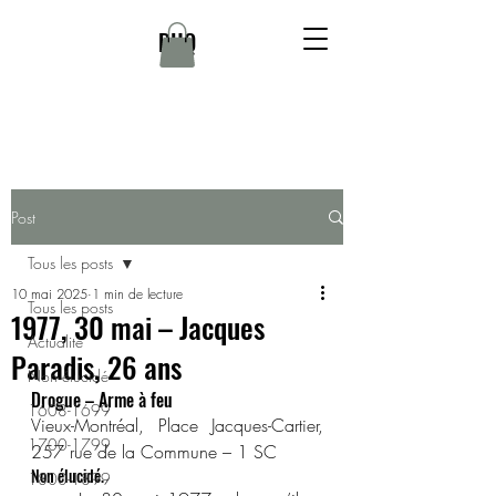
DHQ
Post
Tous les posts
10 mai 2025
1 min de lecture
Tous les posts
1977, 30 mai – Jacques
Actualité
Paradis, 26 ans
Non élucidé
Drogue – Arme à feu
1608-1699
Vieux-Montréal, Place Jacques-Cartier, 
1700-1799
257 rue de la Commune – 1 SC
Non élucidé.
1800-1899