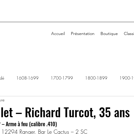
Accueil
Présentation
Boutique
Class
idé
1608-1699
1700-1799
1800-1899
1900-
ure
1940-1949
1950-1959
1960-1969
1970-1979
llet – Richard Turcot, 35 ans
– Arme à feu (calibre .410)
2010-2019
2020-2029
Dossiers rejetés
e, 12294 Ranger, Bar Le Cactus – 2 SC