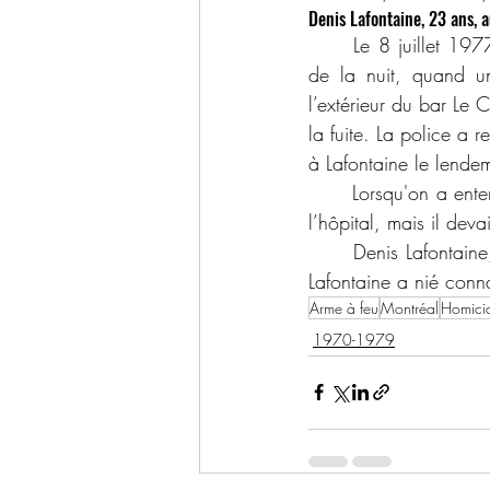
Denis Lafontaine, 23 ans,
	Le 8 juillet 1977, Richard Turcot, 35 ans, se trouvait dans au restaurant 2000, vers 3h00 
de la nuit, quand u
l’extérieur du bar Le 
la fuite. La police a
à Lafontaine le lende
	Lorsqu'on a entendu les coups de feu, Turcot avait été sérieusement blessé. On l’a conduit à 
l’hôpital, mais il devai
	Denis Lafontaine, 23 ans, de Sainte-Dorothée, a été accusé du meurtre. Devant le coroner, 
Lafontaine a nié conna
Arme à feu
Montréal
Homicid
1970-1979