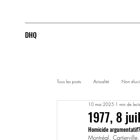
DHQ
Tous les posts
Actualité
Non éluc
10 mai 2025
1 min de lect
1920-1929
1930-1939
1977, 8 jui
Homicide argumentatif? 
1990-1999
2000-2009
Montréal, Cartiervill