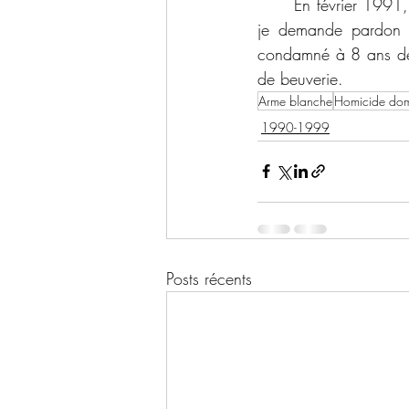
	En février 1991, après la tombée du verdict, Gagné a dit au juge: “Je regrette mon geste et 
je demande pardon p
condamné à 8 ans de p
de beuverie. 
Arme blanche
Homicide dome
1990-1999
Posts récents