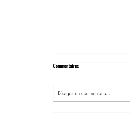
Commentaires
Rédigez un commentaire...
1992, 15 décembre – Marco
Dubois, 25 ans