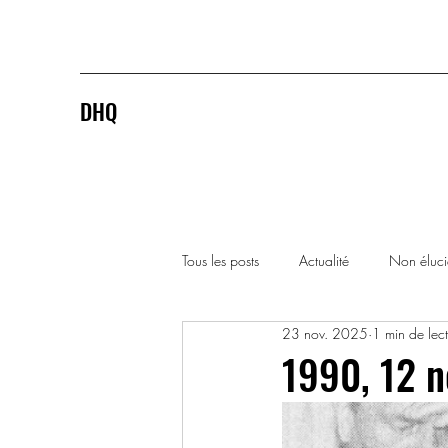
DHQ
Tous les posts
Actualité
Non éluc
23 nov. 2025
1 min de lec
1920-1929
1930-1939
1990, 12 
1990-1999
2000-2009