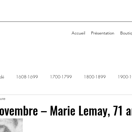
Accueil
Présentation
Bouti
idé
1608-1699
1700-1799
1800-1899
1900-
ture
1940-1949
1950-1959
1960-1969
1970-1979
novembre – Marie Lemay, 71 
2010-2019
2020-2029
Dossiers rejetés