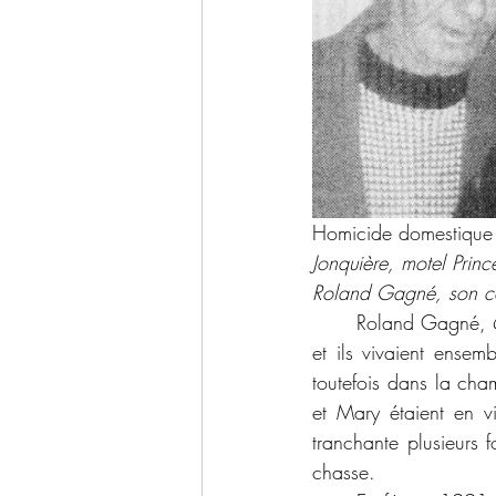
Homicide domestique 
Jonquière, motel Prin
Roland Gagné, son co
	Roland Gagné, 61 ans, et Marie Lemay, 71 ans, formaient un couple depuis moins d’un an 
et ils vivaient ense
toutefois dans la cha
et Mary étaient en vi
tranchante plusieurs 
chasse.  