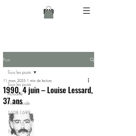
DHQ
Post
Tous les posts
11 mars 2025
1 min de lecture
Tous les posts
1990, 4 juin – Louise Lessard,
Actualité
37 ans
Non élucidé
1608-1699
1700-1799
1800-1899