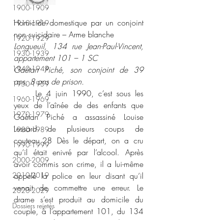
1900-1909
Homicide domestique par un conjoint 
1910-1919
non suicidaire – Arme blanche 
1920-1929
Longueuil, 134 rue Jean-Paul-Vincent, 
1930-1939
appartement 101 – 1 SC 
1940-1949
Gaétan Piché, son conjoint de 39 
ans, 8 ans de prison. 
1950-1959
	Le 4 juin 1990, c’est sous les 
1960-1969
yeux de l’aînée de des enfants que 
1970-1979
Gaétan Piché a assassiné Louise 
Lessard de plusieurs coups de 
1980-1989
couteau.
28
 Dès le départ, on a cru 
1990-1999
qu’il était enivré par l’alcool. Après 
2000-2009
avoir commis son crime, il a lui-même 
2010-2019
appelé la police en leur disant qu’il 
venait de commettre une erreur. Le 
2020-2029
drame s’est produit au domicile du 
Dossiers rejetés
couple, à l’appartement 101, du 134 