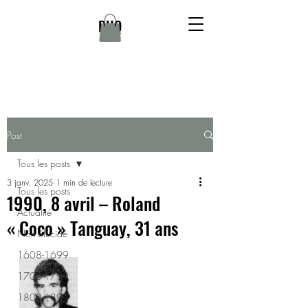
DHQ
Post
Tous les posts
3 janv. 2025
1 min de lecture
Tous les posts
1990, 8 avril – Roland
Actualité
« Coco » Tanguay, 31 ans
Non élucidé
1608-1699
1700-1799
1800-1899