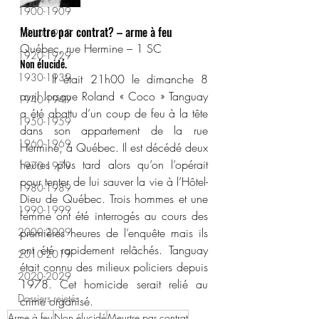
1900-1909
Meurtre par contrat? – arme à feu
1910-1919
Québec, rue Hermine – 1 SC
1920-1929
Non élucidé.
1930-1939
	Il était 21h00 le dimanche 8 
avril lorsque Roland « Coco » Tanguay 
1940-1949
a été abattu d’un coup de feu à la tête 
1950-1959
dans son appartement de la rue 
1960-1969
Hermine, à Québec. Il est décédé deux 
heures plus tard alors qu’on l’opérait 
1970-1979
pour tenter de lui sauver la vie à l’Hôtel-
1980-1989
Dieu de Québec. Trois hommes et une 
1990-1999
femme ont été interrogés au cours des 
2000-2009
premières heures de l’enquête mais ils 
ont été rapidement relâchés. Tanguay 
2010-2019
était connu des milieux policiers depuis 
2020-2029
1978. Cet homicide serait relié au 
Dossiers rejetés
crime organisé.
Arme à feu
Non élucidé
Meurtre par contrat