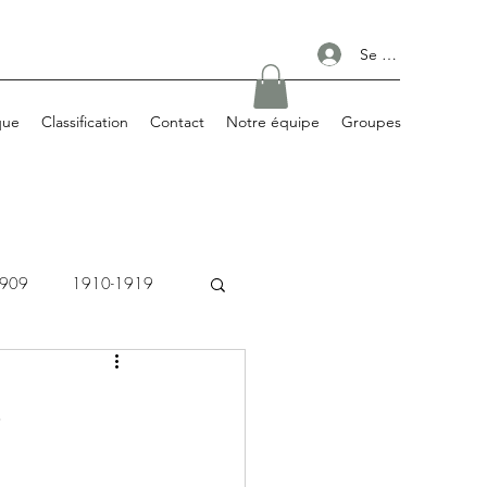
Se connecter
que
Classification
Contact
Notre équipe
Groupes
1909
1910-1919
1980-1989
s