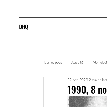
DHQ
Tous les posts
Actualité
Non éluc
22 nov. 2025
2 min de lec
1920-1929
1930-1939
1990, 8 no
1990-1999
2000-2009