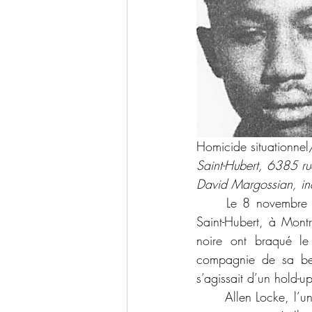
Homicide situationnel
Saint-Hubert, 6385 ru
David Margossian, inc
	Le 8 novembre 1990, deux voleurs se sont présentés à la bijouterie Jako, au 6385 rue 
Saint-Hubert, à Montr
noire ont braqué le 
compagnie de sa bel
s’agissait d’un hold-up
	Allen Locke, l’un des bandits, âgé de 18 ans, était armé d’une carabine de calibre .22 au 