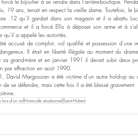
forcé le bijoutier à se rendre dans l’arrière-boutique. Pend
, 19 ans, tenait en respect la vieille dame. Toutefois, le bij
ibre .12 qu’il gardait dans son magasin et il a abattu Locke
ommerce et il a forcé Ellis à déposer son arme et à s’all
e qu’il a appelé les autorités. 
angereux. Il était en liberté illégale au moment du dram
z sa grand-mère et en janvier 1991 il devait subir deux proc
on par effraction en août 1990. 
 de se défendre, mais cette fois il a été blessé gravement. Il
itrine. 
lors d'un vol
Homicide situationnel
Saint-Hubert