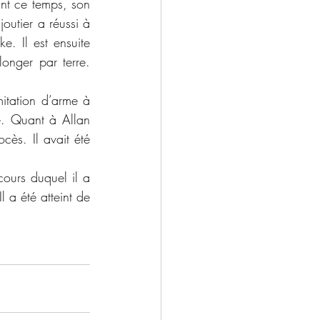
ant ce temps, son 
outier a réussi à 
. Il est ensuite 
onger par terre. 
e. Quant à Allan 
ès. Il avait été 
 a été atteint de 