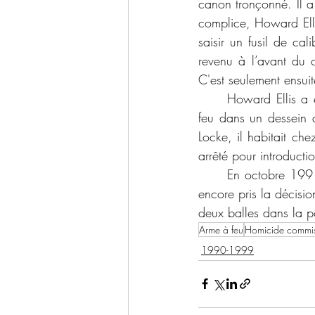
canon tronçonné. Il a 
complice, Howard Ellis
saisir un fusil de cal
revenu à l’avant du c
C'est seulement ensuit
	Howard Ellis a été accusé de complot, vol qualifié et possession d’une imitation d’arme à 
feu dans un dessein d
Locke, il habitait che
arrêté pour introducti
	En octobre 1991, David Margossian a été victime d’un autre hold-up au cours duquel il a 
encore pris la décision
deux balles dans la po
Arme à feu
Homicide commis 
1990-1999