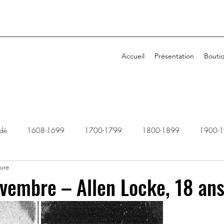
Accueil
Présentation
Bouti
idé
1608-1699
1700-1799
1800-1899
1900-
ture
1940-1949
1950-1959
1960-1969
1970-1979
vembre – Allen Locke, 18 an
2010-2019
2020-2029
Dossiers rejetés