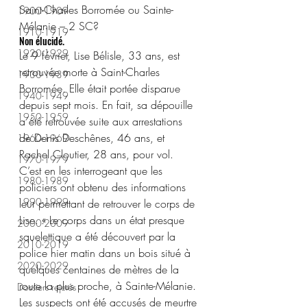
Saint-Charles Borromée ou Sainte-
1900-1909
Mélanie – 2 SC?
1910-1919
Non élucidé.
1920-1929
Le 9 février, Lise Bélisle, 33 ans, est 
retrouvée morte à Saint-Charles 
1930-1939
Borromée. Elle était portée disparue 
1940-1949
depuis sept mois. En fait, sa dépouille 
1950-1959
a été retrouvée suite aux arrestations 
de Denis Deschênes, 46 ans, et 
1960-1969
Rachel Cloutier, 28 ans, pour vol. 
1970-1979
C’est en les interrogeant que les 
1980-1989
policiers ont obtenu des informations 
1990-1999
leur permettant de retrouver le corps de 
Lise. « Le corps dans un état presque 
2000-2009
squelettique a été découvert par la 
2010-2019
police hier matin dans un bois situé à 
2020-2029
quelques centaines de mètres de la 
route la plus proche, à Sainte-Mélanie. 
Dossiers rejetés
Les suspects ont été accusés de meurtre 