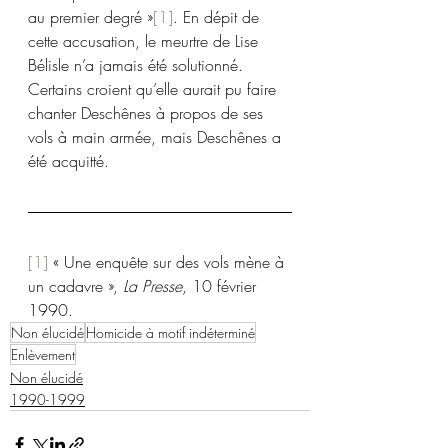
au premier degré »
[1]
. En dépit de 
cette accusation, le meurtre de Lise 
Bélisle n’a jamais été solutionné. 
Certains croient qu’elle aurait pu faire 
chanter Deschênes à propos de ses 
vols à main armée, mais Deschênes a 
été acquitté.
[1]
 « Une enquête sur des vols mène à 
un cadavre », 
La Presse
, 10 février 
1990.
Non élucidé
Homicide à motif indéterminé
Enlèvement
Non élucidé
1990-1999