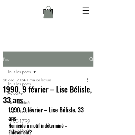
DHQ
Post
Tous les posts
28 déc. 2024
1 min de lecture
Tous les posts
1990, 9 février – Lise Bélisle,
Actualité
33 ans
Non élucidé
1990, 9 février – Lise Bélisle, 33 
1608-1699
ans
1700-1799
Homicide à motif indéterminé – 
1800-1899
Enlèvement?