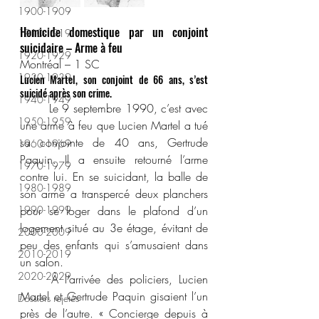
1900-1909
Homicide domestique par un conjoint 
1910-1919
suicidaire – Arme à feu
1920-1929
Montréal – 1 SC
1930-1939
Lucien Martel, son conjoint de 66 ans, s’est 
suicidé après son crime.
1940-1949
	Le 9 septembre 1990, c’est avec 
1950-1959
une arme à feu que Lucien Martel a tué 
sa conjointe de 40 ans, Gertrude 
1960-1969
Paquin. Il a ensuite retourné l’arme 
1970-1979
contre lui. En se suicidant, la balle de 
1980-1989
son arme a transpercé deux planchers 
1990-1999
pour se loger dans le plafond d’un 
logement situé au 3e étage, évitant de 
2000-2009
peu des enfants qui s’amusaient dans 
2010-2019
un salon.
2020-2029
	À l’arrivée des policiers, Lucien 
Martel et Gertrude Paquin gisaient l’un 
Dossiers rejetés
près de l’autre. « Concierge depuis à 