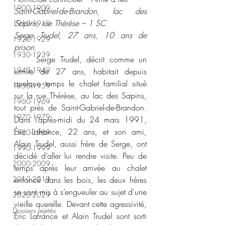
1900-1909
Saint-Gabriel-de-Brandon, lac des 
Sapins, rue Thérèse – 1 SC 
1910-1919
Serge Trudel, 27 ans, 10 ans de 
1920-1929
prison. 
1930-1939
	Serge Trudel, décrit comme un 
1940-1949
ermite de 27 ans, habitait depuis 
quelque temps le chalet familial situé 
1950-1959
sur la rue Thérèse, au lac des Sapins, 
1960-1969
tout près de Saint-Gabriel-de-Brandon. 
1970-1979
Dans l’après-midi du 24 mars 1991, 
Éric Lafrance, 22 ans, et son ami, 
1980-1989
Alain Trudel, aussi frère de Serge, ont 
1990-1999
décidé d’aller lui rendre visite. Peu de 
2000-2009
temps après leur arrivée au chalet 
2010-2019
enfoncé dans les bois, les deux frères 
se sont mis à s’engueuler au sujet d’une 
2020-2029
vieille querelle. Devant cette agressivité, 
Dossiers rejetés
Éric Lafrance et Alain Trudel sont sorti 