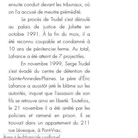
ensuite conduit devant les tribunaux, où 
on l’a accusé de meurtre prémédité. 
	Le procès de Trudel s’est déroulé 
au palais de justice de Joliette en 
octobre 1991. À la fin du mois, il a 
été reconnu coupable et condamné à 
10 ans de pénitencier ferme. Au total, 
Lafrance a été atteint de 7 projectiles. 
	En novembre 1999, Serge Trudel 
s’est évadé du centre de détention de 
Sainte-Anne-des-Plaines. Le père d’Éric 
Lafrance a aussitôt jeté le blâme sur les 
autorités, inquiet que l’assassin de son 
fils se retrouve ainsi en liberté. Toutefois, 
le 21 novembre il a été arrêté par les 
policiers et ramené en prison. Il se 
trouvait dans un appartement du 211 
rue Lévesque, à Pont-Viau. 
Arme à feu
Homicide conflictuel