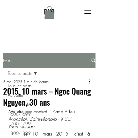
DHQ
Post
Tous les posts
5 mai 2025
1 min de lecture
Tous les posts
2015, 10 mars – Ngoc Quang
Actualité
Nguyen, 30 ans
Non élucidé
Meurtre par contrat – Arme à feu 
1608-1699
Montréal, Saint-Léonard - ? SC 
1700-1799
Non élucidé. 
1800-1899
	Le 10 mars 2015, c’est à 