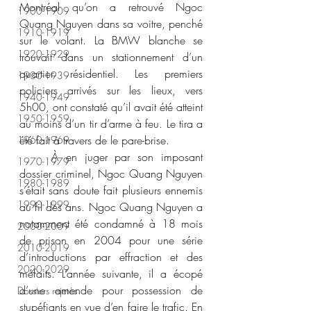
Montréal qu’on a retrouvé Ngoc 
1900-1909
Quang Nguyen dans sa voitre, penché 
1910-1919
sur le volant. La BMW blanche se 
1920-1929
trouvait dans un stationnement d’un 
quartier résidentiel. Les premiers 
1930-1939
policiers arrivés sur les lieux, vers 
1940-1949
5h00, ont constaté qu’il avait été atteint 
1950-1959
au moins d’un tir d’arme à feu. Le tira a 
été fait à travers de le pare-brise. 
1960-1969
	À en juger par son imposant 
1970-1979
dossier criminel, Ngoc Quang Nguyen 
1980-1989
s’était sans doute fait plusieurs ennemis 
1990-1999
au fil des ans. Ngoc Quang Nguyen a 
notamment été condamné à 18 mois 
2000-2009
de prison en 2004 pour une série 
2010-2019
d’introductions par effraction et des 
2020-2029
méfaits. L’année suivante, il a écopé 
d’une amende pour possession de 
Dossiers rejetés
stupéfiants en vue d’en faire le trafic. En 