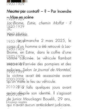
1900-1909
Meurtre par contrat? – ? – Par Incendie 
1910-1919
– Mise en scène 
1920-1929
Lac-Brome, Estrie, chemin Moffat - ? 
1930-1939
SC 
1940-1949
Non élucidé.  
	Le dimanche 2 mars 2025, le 
1950-1959
corps d’un homme a été retrouvé à Lac-
1960-1969
Brome, en Estrie, dans le coffre d’une 
1970-1979
voiture calcinée. Le véhicule flambait 
encore à l’arrivée des pompiers et des 
1980-1989
policiers. Selon 
Le Journal de Montréal
, 
1990-1999
la victime avait été assassinée avant 
2000-2009
qu’on mette le feu au véhicule. 
2010-2019
	Il a fallu quelques jours avant 
qu’on dévoile son identité. Il s’agissait 
2020-2029
de Junior Mouckagni Bouelili, 29 ans, 
Dossiers rejetés
qui n’avait aucun antécédent judiciaire. 