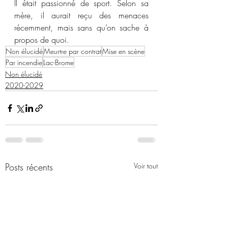
Il était passionné de sport. Selon sa 
mère, il aurait reçu des menaces 
récemment, mais sans qu’on sache à 
propos de quoi. 
Non élucidé
Meurtre par contrat
Mise en scène
Par incendie
Lac-Brome
Non élucidé
2020-2029
Posts récents
Voir tout