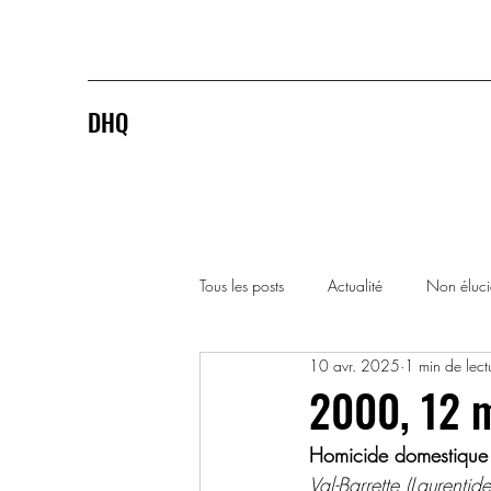
DHQ
Tous les posts
Actualité
Non éluc
10 avr. 2025
1 min de lect
1920-1929
1930-1939
2000, 12 
Homicide domestique p
1990-1999
2000-2009
Val-Barrette (Laurentid