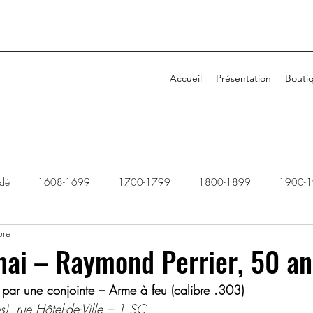
Accueil
Présentation
Bouti
idé
1608-1699
1700-1799
1800-1899
1900-
ure
1940-1949
1950-1959
1960-1969
1970-1979
mai – Raymond Perrier, 50 a
ar une conjointe – Arme à feu (calibre .303) 
2010-2019
2020-2029
Dossiers rejetés
es), rue Hôtel-de-Ville – 1 SC 