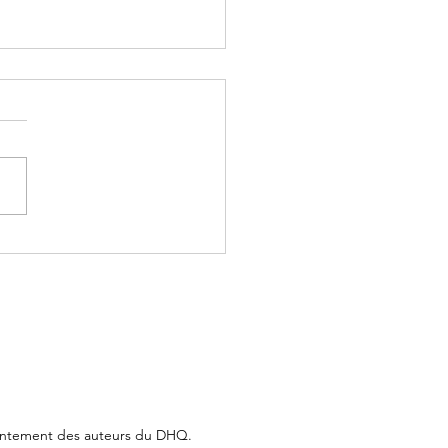
 14 juillet – Nathalie Dupont,
ns
nsentement des auteurs du DHQ.