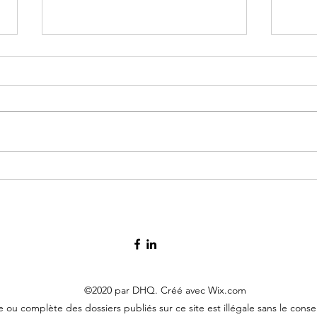
2002, 14 mars – Yves Albert, 34
2007,
ans
31 a
©2020 par DHQ. Créé avec Wix.com
le ou complète des dossiers publiés sur ce site est illégale sans le co