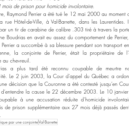
 mois de prison pour homicide involontaire. 
 rue Hôtel-de-Ville, à Val-Barrette, dans les Laurentides. I
 par un tir de carabine de calibre .303 tiré à travers la porte
nne Boudrias en avait eu assez du comportement de Perrier, 
s. Perrier a succombé à sa blessure pendant son transport 
ne, la conjointe de Perrier, était la propriétaire de l’
 au chevreuil. 
té. Le 2 juin 2003, la Cour d’appel du Québec a ordonn
une décision que la Couronne a été contesté jusqu’en Cour
us d’entendre la cause le 22 décembre 2003. Le 10 janvier
upable à une accusation réduite d’homicide involontair
de prison supplémentaire aux 27 mois déjà passés derriè
.  
ique par une conjointe
Val-Barrette