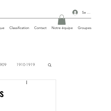
Se connecter
que
Classification
Contact
Notre équipe
Groupes
1909
1910-1919
1980-1989
ns