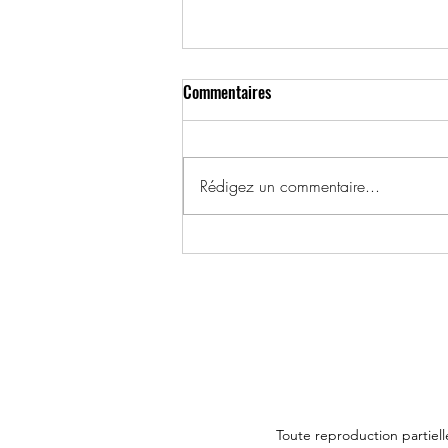
Commentaires
Rédigez un commentaire...
2002, 17 mars - André
Charbonneau, 43 ans
Toute reproduction partiel