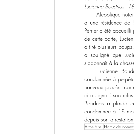
Lucienne Boudrias, 18
	Alcoolique notoire, Raymond Perrier a été tué le 12 mai 2000 au moment où il se présentait 
à une résidence de la
Perrier a été accueilli
de cette porte, Lucie
a tiré plusieurs coup
a souligné que Lucien
s’adonnait à la chasse
	Lucienne Boudrias a plus tard été reconnu coupable de meurtre non prémédité et 
condamnée à perpétui
nouveau procès, car 
ci a signalé son ref
Boudrias a plaidé co
condamnée à 18 mois 
depuis son arrestation
Arme à feu
Homicide domest