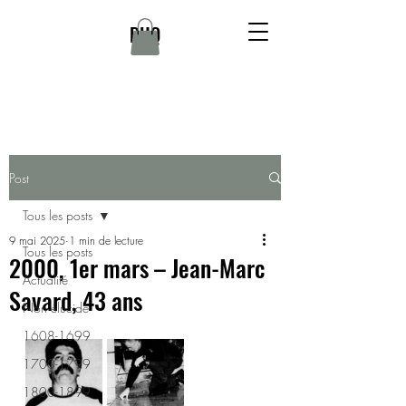
DHQ
Post
Tous les posts
9 mai 2025
1 min de lecture
Tous les posts
2000, 1er mars – Jean-Marc
Actualité
Savard, 43 ans
Non élucidé
1608-1699
1700-1799
1800-1899