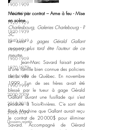
1900-1909
Meurtre par contrat – Arme à feu - Mise 
1910-1919
en scène 
1920-1929
Charlesbourg, Galeries Charlebourg - ? 
1930-1939
SC 
1940-1949
Le tueur à gages Gérald Gallant 
avouera plus tard être l’auteur de ce 
1950-1959
meurtre. 
1960-1969
	Jean-Marc Savard faisait partie 
1970-1979
d’une famille bien connue des policiers 
de la ville de Québec. En novembre 
1980-1989
1999, l’un de ses frères avait été 
1990-1999
blessé par le tueur à gage Gérald 
2000-2009
Gallant durant une fusillade qui s’est 
2010-2019
produite à Trois-Rivières. C’e sont des 
Rock Machine que Gallant aurait reçu 
2020-2029
le contrat de 20 000$ pour éliminer 
Dossiers rejetés
Savard. Accompagné de Gérard 