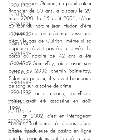
	Jacques Quirion, un planificateur 
1900-1909
financier de 60 ans, a disparu le 29 
1910-1919
mars 2000. Le 15 août 2001, c’était 
1920-1929
au tour du notaire Jean Hudon d’être 
assassiné, car on présumait aussi que 
1930-1939
c’était le cas de Quirion, même si sa 
1940-1949
dépouille n’avait pas été retrouvée. Le 
1950-1959
corps du notaire de 42 ans a été 
retrouvé à Sainte-Foy, où il avait son 
1960-1969
bureau au 2336 chemin Sainte-Foy. 
1970-1979
Selon un policier, il y avait beaucoup 
1980-1989
de sang sur la scène de crime. 
1990-1999
	Un autre notaire, Jean-Pierre 
Poirier, avait été assassiné en août 
2000-2009
1996.  
2010-2019
	En 2002, c’est en interrogeant 
2020-2029
Yannick Berthiaume à propos d’une 
affaire frauduleuse de casino en ligne 
Dossiers rejetés
que les enquêteurs ont frappé le gros 