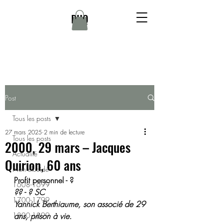
DHQ
Post
Tous les posts
27 mars 2025
2 min de lecture
Tous les posts
2000, 29 mars – Jacques
Actualité
Quirion, 60 ans
Non élucidé
Profit personnel - ? 
1608-1699
?? - ? SC 
1700-1799
Yannick Berthiaume, son associé de 29 
1800-1899
ans, prison à vie. 